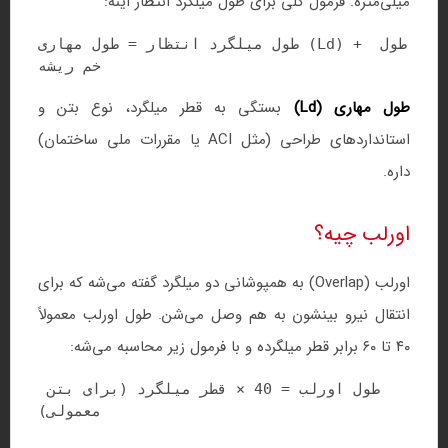
میلی‌متره. فرمول کلی برای طول میلگرد انتظار اینه:
طول میلگرد انتظار = طول مهاری (Ld) + طول 
طول مهاری (Ld)
بستگی به قطر میلگرد، نوع بتن و
استانداردهای طراحی (مثل ACI یا مقررات ملی ساختمان)
داره.
اورلب چیه؟
اورلب (Overlap) به همپوشانی دو میلگرد گفته می‌شه که برای
انتقال نیرو بینشون به هم وصل می‌شن. طول اورلب معمولاً
۴۰ تا ۶۰ برابر قطر میلگرده و با فرمول زیر محاسبه می‌شه:
طول اورلب = 40 × قطر میلگرد (برای بتن 