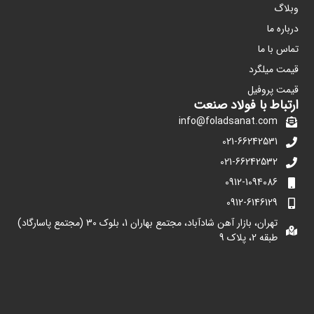
وبلاگ
درباره ما
تماس با ما
قیمت میلگرد
قیمت پروفیل
ارتباط با فولاد صنعت
info@foladsanat.com
021-66242531
021-66242532
0912-1094086
0912-6146129
تهران، بازار آهن شادآباد، مجتمع بهاران 1، بلوک 30 (مجتمع پاسارگاد)
طبقه 2، پلاک 9