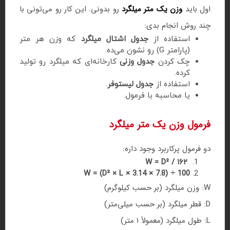
اول باید
وزن یک متر میلگرد
رو بدونی. این کار رو می‌تونی با
چند روش انجام بدی:
استفاده از
جدول اشتال میلگرد
که وزن هر متر
(پارامتر G) رو نشون می‌ده.
چک کردن
جدول وزنی
کارخانه‌ای که میلگرد رو تولید
کرده.
استفاده از
جدول لیستوفر
.
یا محاسبه با فرمول.
فرمول وزن یک متر میلگرد
دو فرمول پرکاربرد وجود داره:
W = D² / ۱۶۲
W = (D² × L × 3.14 × 7.8) ÷ 100
W: وزن میلگرد (بر حسب کیلوگرم)
D: قطر میلگرد (بر حسب میلی‌متر)
L: طول میلگرد (معمولاً ۱ متر)