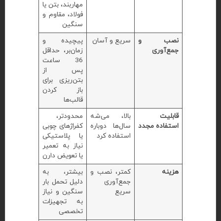
مهاربند، بتن یا
فولاد، مقاوم و
سنگین
نصب و
سریع و آسان
پیچیده و
جمع‌آوری
زمان‌بر، حداقل
36 ساعت
پس از
بتن‌ریزی برای
باز کردن
قالب‌ها
قابلیت
بالا، می‌شه
محدودتر،
استفاده مجدد
سال‌ها دوباره
کفراژهای چوبی
استفاده کرد
یا پلاستیکی
نیاز به تعمیر
یا تعویض دارن
هزینه
کمتر، نصب و
بیشتر، به
جمع‌آوری
دلیل تحمل بار
سریع
سنگین و نیاز
به تجهیزات
تخصصی