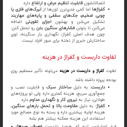
اتصالاتشون
قابلیت تنظیم عرض و ارتفاع
داره.
کفراژها
اما کمی جدی‌ترن. اون‌ها از
تیرک‌های فلزی یا
چوبی ضخیم، جک‌های سقفی و پایه‌های مهاربند
تشکیل می‌شن و بهشون
اجزای تقویتی
اضافه
می‌کنن تا بتونن
فشارهای سنگین بتن
رو تحمل کنن.
چون هدف اصلی کفراژ، نگهداری بار سنگینه، توی
ساختارش خبری از تخته برای عبور افراد نیست.
تفاوت داربست و کفراژ در هزینه
تفاوت
کفراژ و داربست در هزینه
می‌تونه تأثیر مستقیم روی
بودجه پروژه داشته باشه.
داربست:
به دلیل
ساختار سبک
و قابلیت نصب و
جمع‌آوری سریع، هزینه کمتری داره. ولی تو پروژه‌های
طولانی، نیاز به
نیروی کار و نگهداری مداوم
داره.
کفراژ:
به دلیل
مقاومت بالا و تحمل بارهای سنگین
،
هزینه اولیه بیشتری داره و بسته به نوع مصالح مورد
استفاده، این هزینه ممکنه بیشتر هم بشه.
فرق اصلیشون اینه که: هرچند داربست
نصبش سریع‌تر و