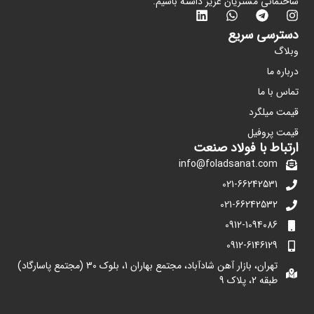
ساختمانی مشتریان عزیز داشته باشیم.
دسترسی سریع
وبلاگ
درباره ما
تماس با ما
قیمت میلگرد
قیمت پروفیل
ارتباط با فولاد صنعت
info@foladsanat.com
021-66242531
021-66242532
0912-1094086
0912-6146129
تهران، بازار آهن شادآباد، مجتمع بهاران 1، بلوک 30 (مجتمع پاسارگاد)
طبقه 2، پلاک 9