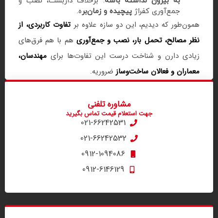
به بیرون نداشته باشه
. برخلاف داربست، نصب و
جمع‌آوری کفراژ
پیچیده و زمان‌بر
ه.
همون‌طور که دیدیم، این دو سازه علاوه بر
تفاوت کاربردی، از
نظر مصالح، تحمل بار، نصب و جمع‌آوری
هم با هم فرق‌های
زیادی دارن و شناخت درست این تفاوت‌ها برای
مهندسان،
معماران و فعالان ساخت‌وساز
ضروریه.
مشاوره تلفنی
جهت استعلام قیمت تماس بگیرید
021-66242531
021-66242532
0912-1094086
0912-6146129