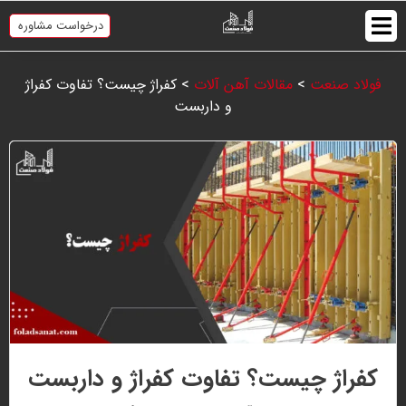
درخواست مشاوره
فولاد صنعت
>
مقالات آهن آلات
>
کفراژ چیست؟ تفاوت کفراژ
و داربست
کفراژ چیست؟ تفاوت کفراژ و داربست