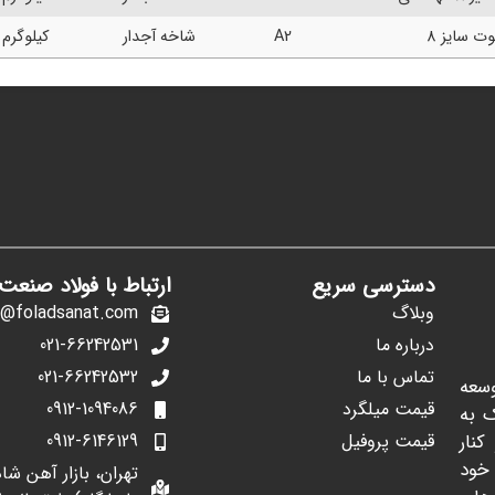
ت سایز 8
A2
شاخه آجدار
کیلوگرم
دسترسی سریع
ارتباط با فولاد صنعت
وبلاگ
o@foladsanat.com
درباره ما
021-66242531
تماس با ما
021-66242532
سعه
قیمت میلگرد
0912-1094086
ک به
قیمت پروفیل
0912-6146129
کنار
خود