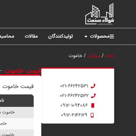
محصولات
تولیدکنندگان
مقالات
محاسبه 
خانه
/
میلگرد
/ خاموت
قیمت خاموت
مشاوره تلفنی
جهت استعلام قیمت تماس بگیرید
021-66242531
قیمت خاموت
021-66242532
نا
0912-1094086
خاموت سایز 10
0912-6146129
خامو
خاموت سایز 8 