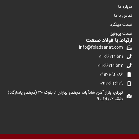
درباره ما
تماس با ما
قیمت میلگرد
قیمت پروفیل
ارتباط با فولاد صنعت
info@foladsanat.com
021-66242531
021-66242532
0912-1094086
0912-6146129
تهران، بازار آهن شادآباد، مجتمع بهاران 1، بلوک 30 (مجتمع پاسارگاد)
طبقه 2، پلاک 9