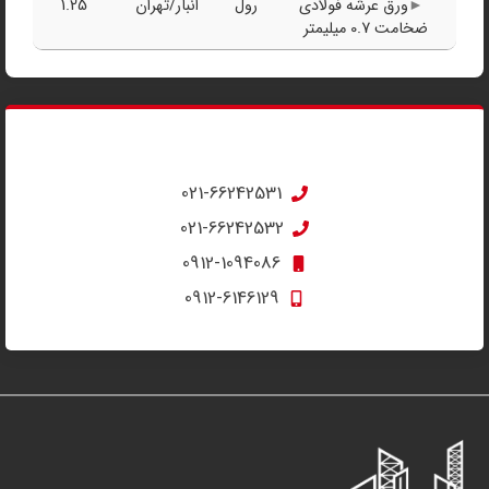
ورق عرشه فولادی
رول
انبار/تهران
1.25
ضخامت 0.7 میلیمتر
مشاوره تلفنی
جهت استعلام قیمت تماس بگیرید
021-66242531
021-66242532
0912-1094086
0912-6146129